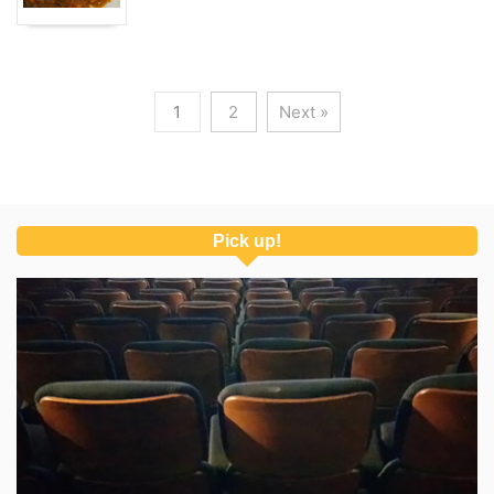
1
2
Next »
Pick up!