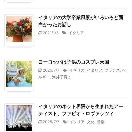
イタリアの大学卒業風景がいろいろと面
白かったお話し
2021/1/3
イタリア
ヨーロッパは子供のコスプレ天国
2025/7/7
イギリス
,
イタリア
,
フランス
,
ベ
ルギー
,
海外子育て
イタリアのネット界隈から生まれたアー
ティスト、ファビオ・ロヴァッツィ
2025/7/7
イタリア
,
文化
,
音楽