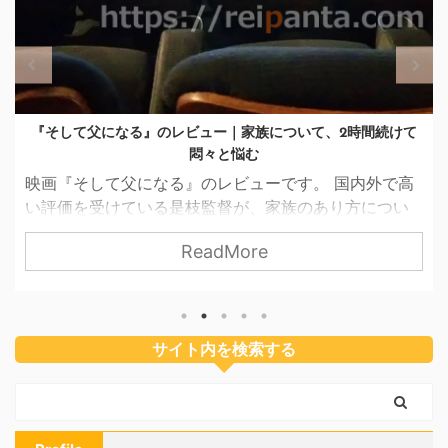
『そして父になる』のレビュー｜家族について、2時間続けて
悶々と悩む
映画『そして父になる』のレビューです。 国内外で高
い評価を受けている是枝監督が、家族のあり方につい
て問いかけている映画『そして父になる』。 映画は、
ReadMore
子どもを軸にして「家族とは？」というテーマを描い
ています。そのため、親となった人はもちろん、誰か
の子どもである私たち全員にとって観る価値のある作
品です。 空気のように当たり前に自分の周りに存在す
サイト内を検索する
る家族がいること。その幸せをあらためて考えさせて
くれます。 基本データ 原題： 『 そして父になる』
英語タイトル： 『 Like Father, Like Son 』 ...