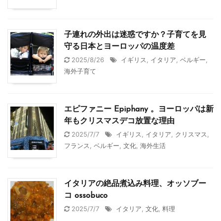
子連れの外出は迷惑ですか？子育てを見
守る日本とヨーロッパの温度差
2025/8/26
イギリス
,
イタリア
,
ベルギー
,
海外子育て
エピファニー Epiphany 。ヨーロッパは新
年もクリスマスデコ放置な理由
2025/7/7
イギリス
,
イタリア
,
クリスマス
,
フランス
,
ベルギー
,
文化
,
海外生活
イタリアの絶品煮込み料理、オッソブー
コ ossobuco
2025/7/7
イタリア
,
文化
,
料理