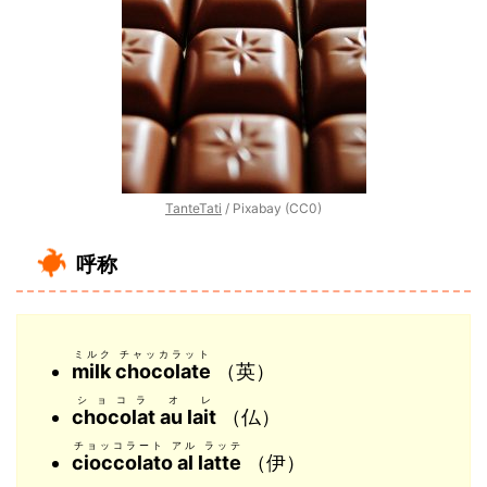
TanteTati
/ Pixabay (CC0)
呼称
ミルク チャッカラット
milk chocolate
（英）
ショコラ オ レ
chocolat au lait
（仏）
チョッコラート アル ラッテ
cioccolato al latte
（伊）