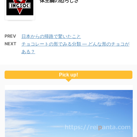
体主義の恐ろしさ
PREV
日本からの帰路で驚いたこと
NEXT
チョコレートの形でみる分類 ― どんな形のチョコが
ある？
Pick up!