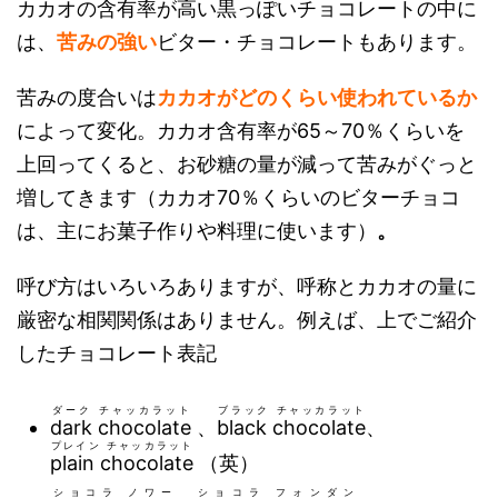
カカオの含有率が高い黒っぽいチョコレートの中に
は、
苦みの強い
ビター・チョコレートもあります。
苦みの度合いは
カカオがどのくらい使われているか
によって変化。カカオ含有率が65～70％くらいを
上回ってくると、お砂糖の量が減って苦みがぐっと
増してきます（カカオ70％くらいのビターチョコ
は、主に
お菓子作りや料理に使います）
。
呼び方はいろいろありますが、呼称とカカオの量に
厳密な相関関係はありません。例えば、上でご紹介
したチョコレート表記
ダーク チャッカラット
ブラック チャッカラット
dark chocolate
、
black chocolate
、
プレイン チャッカラット
plain chocolate
（英）
ショコラ ノワー
ショコラ フォンダン