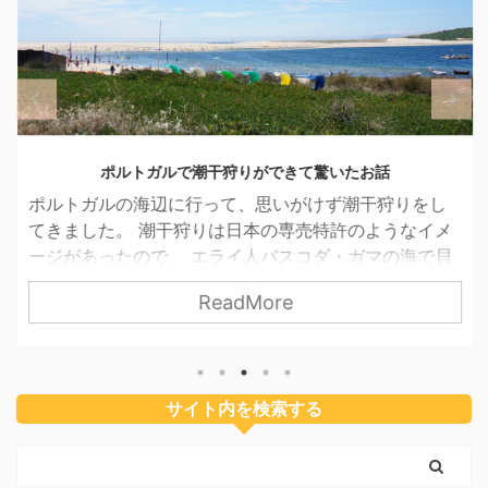
ポルトガルで潮干狩りができて驚いたお話
ポルトガルの海辺に行って、思いがけず潮干狩りをし
てきました。 潮干狩りは日本の専売特許のようなイメ
ージがあったので、 エライ人バスコダ・ガマの海で貝
をとる！ とは夢にも思っていなかったので、まさに驚
ReadMore
きの体験でした。 そんな夏休みの「外国で潮干狩り」
のお話をシェアしたいと思います。 ポルトガルを囲
む大西洋とつながった湖 子どものの幼稚園が夏休みに
入ったので、私たち家族は太陽を求めてヨーロッパの
サイト内を検索する
西の果てポルトガルへ行きました。 イベリア半島の西
側には大海原が広がっていて、ポルトガルの各地には
サー ...