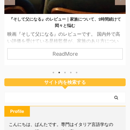
ポルトガルで潮干狩りができて驚いたお話
ポルトガルの海辺に行って、思いがけず潮干狩りをし
てきました。 潮干狩りは日本の専売特許のようなイメ
ージがあったので、 エライ人バスコダ・ガマの海で貝
をとる！ とは夢にも思っていなかったので、まさに驚
ReadMore
きの体験でした。 そんな夏休みの「外国で潮干狩り」
のお話をシェアしたいと思います。 ポルトガルを囲
む大西洋とつながった湖 子どものの幼稚園が夏休みに
入ったので、私たち家族は太陽を求めてヨーロッパの
サイト内を検索する
西の果てポルトガルへ行きました。 イベリア半島の西
側には大海原が広がっていて、ポルトガルの各地には
サー ...
Profile
こんにちは、ぱんたです。専門はイタリア言語学なの