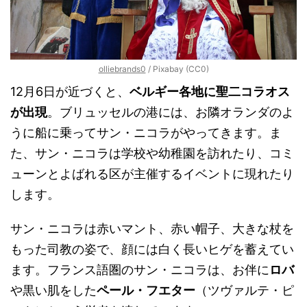
olliebrands0
/ Pixabay (CC0)
12月6日が近づくと、
ベルギー各地に聖二コラオス
が出現
。ブリュッセルの港には、お隣オランダのよ
うに船に乗ってサン・ニコラがやってきます。ま
た、サン・ニコラは学校や幼稚園を訪れたり、コミ
ューンとよばれる区が主催するイベントに現れたり
します。
サン・ニコラは赤いマント、赤い帽子、大きな杖を
もった司教の姿で、顔には白く長いヒゲを蓄えてい
ます。フランス語圏のサン・ニコラは、お伴に
ロバ
や黒い肌をした
ペール・フエター
（ツヴァルテ・ピ