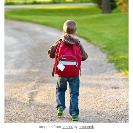
cropped from
school
by
ambermb