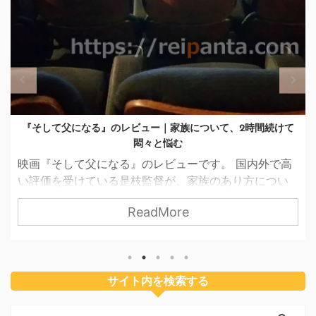
ポルトガルで潮干狩りができて驚いたお話
ポルトガルの海辺に行って、思いがけず潮干狩りをし
てきました。 潮干狩りは日本の専売特許のようなイメ
ージがあったので、 エライ人バスコダ・ガマの海で貝
をとる！ とは夢にも思っていなかったので、まさに驚
ReadMore
きの体験でした。 そんな夏休みの「外国で潮干狩り」
のお話をシェアしたいと思います。 ポルトガルを囲
む大西洋とつながった湖 子どものの幼稚園が夏休みに
入ったので、私たち家族は太陽を求めてヨーロッパの
サイト内を検索する
西の果てポルトガルへ行きました。 イベリア半島の西
側には大海原が広がっていて、ポルトガルの各地には